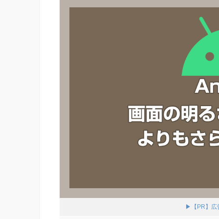
▶【PR】