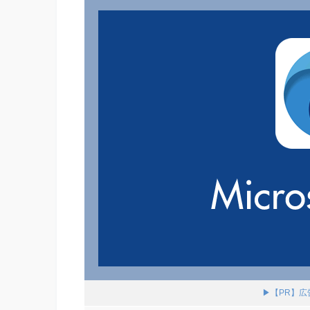
▶【PR】