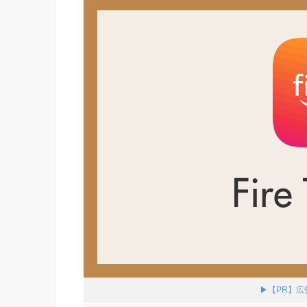
▶【PR】