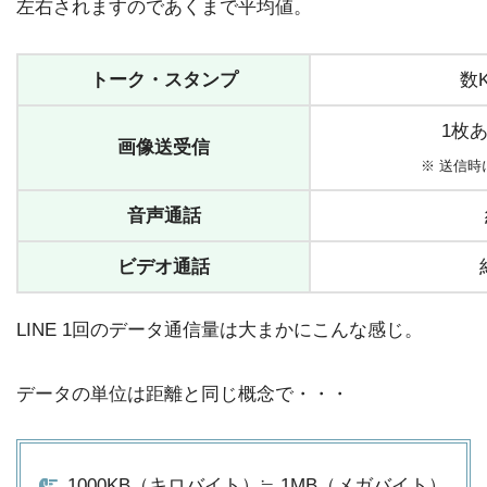
左右されますのであくまで平均値。
トーク・スタンプ
数K
1枚あ
画像送受信
※ 送信
音声通話
ビデオ通話
LINE 1回のデータ通信量は大まかにこんな感じ。
データの単位は距離と同じ概念で・・・
1000KB（キロバイト）≒ 1MB（メガバイト）