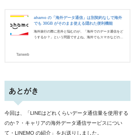
ahamo の「海外データ通信」は別契約なしで海外
でも 30GB がそのまま使える隠れた便利機能
海外旅行の際に意外と悩むのが、「海外でのデータ通信をど
うするか？」という問題ですよね。海外でもスマホなどの電
子機器でデータ通信できることは必須ですから。ぼくは妻が
外国人で、帰省のために毎年 2 回は海外へ行くので、これま
Tanweb
で「プリペイド SIM」や「レンタルのポケット Wi-Fi」を利
用していました。プリペイド SIM やポケット Wi-Fi のレンタ
ルは、安いプランを選んでいても、それなりにコストがかか
ります。しかし、ahamo を契約することで、海外旅行時のデ
ータ通信にかかるコストを削減できることがわかりました。
海外でシ...
あとがき
今回は、「LINEはどれくらいデータ通信量を使用する
のか？・キャリアの海外データ通信サービスについ
て・LINEMO の紹介」をお送りしました。