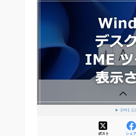
▶【PR】
ポスト
シェ