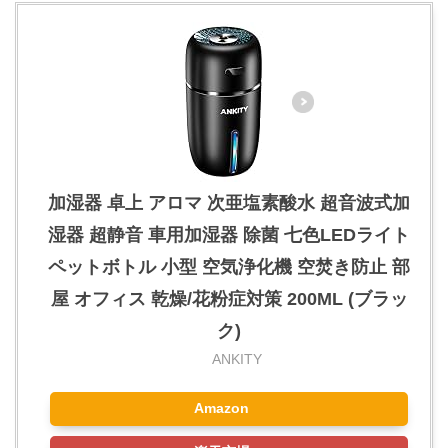
加湿器 卓上 アロマ 次亜塩素酸水 超音波式加
湿器 超静音 車用加湿器 除菌 七色LEDライト
ペットボトル 小型 空気浄化機 空焚き防止 部
屋 オフィス 乾燥/花粉症対策 200ML (ブラッ
ク)
ANKITY
Amazon