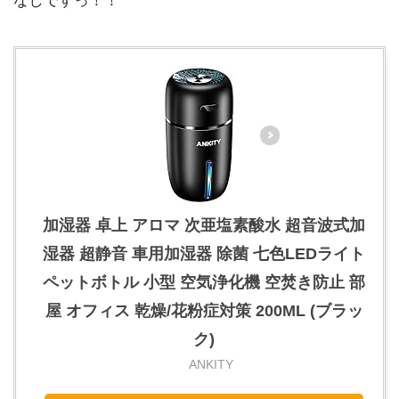
なしですっ！！
加湿器 卓上 アロマ 次亜塩素酸水 超音波式加
湿器 超静音 車用加湿器 除菌 七色LEDライト
ペットボトル 小型 空気浄化機 空焚き防止 部
屋 オフィス 乾燥/花粉症対策 200ML (ブラッ
ク)
ANKITY