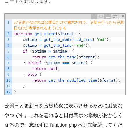
コードを追加します。
1
//更新がなければ公開日だけが表示されて、更新を行ったら更新
日だけが表示されるようにする
2
function
get_mtime
(
$
format
)
{
3
$
mtime
=
get_the_modified_time
(
'Ymd'
)
;
4
$
ptime
=
get_the_time
(
'Ymd'
)
;
5
if
(
$
ptime
>
$
mtime
)
{
6
return
get_the_time
(
$
format
)
;
7
}
elseif
(
$
ptime
===
$
mtime
)
{
8
return
null
;
9
}
else
{
10
return
get_the_modified_time
(
$
format
)
;
11
}
12
}
公開日と更新日を臨機応変に表示させるために必要な
やつです。これを忘れると日付表示の挙動がおかしく
なるので、忘れずに function.php へ追加記述してくだ