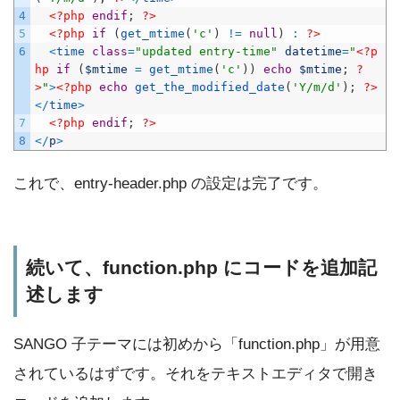
4
<?php
endif
;
?>
5
<?php
if
(
get_mtime
(
'c'
)
!=
null
)
:
?>
6
<
time 
class
=
"updated entry-time"
datetime
=
"
<?p
hp
if
(
$mtime
=
get_mtime
(
'c'
)
)
echo
$mtime
;
?
>
"
>
<?php
echo
get_the_modified_date
(
'Y/m/d'
)
;
?>
<
/
time
>
7
<?php
endif
;
?>
8
<
/
p
>
これで、entry-header.php の設定は完了です。
続いて、function.php にコードを追加記
述します
SANGO 子テーマには初めから「function.php」が用意
されているはずです。それをテキストエディタで開き