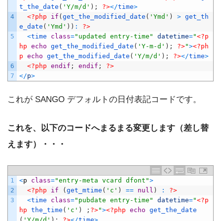
t_the_date
(
'Y/m/d'
)
;
?>
<
/
time
>
4
<?php
if
(
get_the_modified_date
(
'Ymd'
)
>
get_th
e_date
(
'Ymd'
)
)
:
?>
5
<
time 
class
=
"updated entry-time"
datetime
=
"
<?p
hp
echo
get_the_modified_date
(
'Y-m-d'
)
;
?>
"
>
<?ph
p
echo
get_the_modified_date
(
'Y/m/d'
)
;
?>
<
/
time
>
6
<?php
endif
;
endif
;
?>
7
<
/
p
>
これが SANGO デフォルトの日付表記コードです。
これを、以下のコードへまるまる変更します（差し替
えます）・・・
1
<
p
class
=
"entry-meta vcard dfont"
>
2
<?php
if
(
get_mtime
(
'c'
)
==
null
)
:
?>
3
<
time 
class
=
"pubdate entry-time"
datetime
=
"
<?p
hp
the_time
(
'c'
)
;
?>
"
>
<?php
echo
get_the_date
(
'Y/m/d'
)
;
?>
<
/
time
>