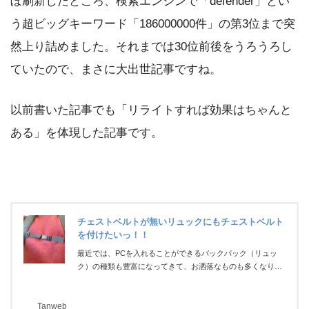
ぼ刷新したところ、検索エンジンで「defender」とい
ュリティソ...
う超ビッグキーワード「186000000件」の第3位まで突
然上り詰めました。それまでは30位前後をうろうろし
ていたので、まさに大出世記事ですね。
以前書いた記事でも「リライトすれば効果はちゃんと
ある」を体現した記事です。
チェストベルトが無いリュックにもチェストベルト
を付けたいっ！！
最近では、PCを入れることができるバックパック（リュッ
ク）の種類も豊富になってきて、お洒落なものも多くなり嬉
しい限りです。しかし、いかんせんチェストベルトがついて
いるものに関しては少なすぎるんです！なんだかんだいって
Tanweb
もバックパックにPCをいれると重くなりますし、沢山歩くな