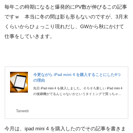
夏」爽やかな快晴、青空。GW最終日の6日は立夏ということ
毎年この時期になると爆発的にPV数が伸びるこの記事
で、最高気温25度！すでに初夏を感じされられる気候で正に
BBQ日和。相模川河川敷でバーベキューをするなら早い時間
ですｗ 本当に冬の間は影も形もないのですが、3月末
からあゆみ橋10時...
くらいからひょっこり現れだし、GWから秋にかけて
仕事をしていきます。
今更ながら iPad mini 4 を購入することにした4つ
の理由
先日 iPad mini 4 を購入しました。そろそろ新しい iPad mini 4
の後継機がでるんじゃないかというタイミングで買っちゃっ
たので「今更ながら」と言わせてもらいました。というの
も、今まで使っていた Androidタブレットがついに壊れてし
Tanweb
まい、早急にタブレットを購入しなければなりませんでし
た。本当はAndroid機をまた買う予定でした。しかし、家電店
で実機をいろいろ触ってみて、（店頭にあった）Androidタブ
今月は、ipad mini 4 を購入したのでその記事を書きま
レットたちの動作があまりにも体たらくだったため、ぬるぬ