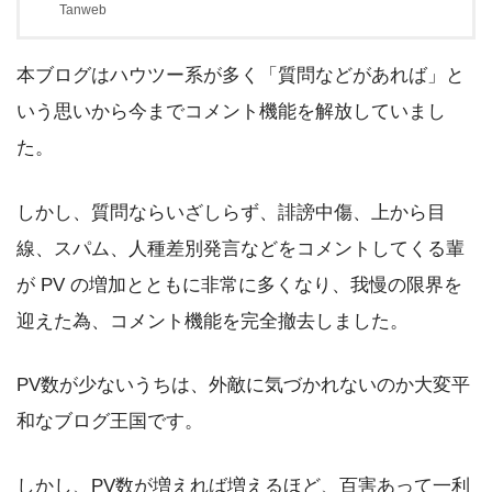
Tanweb
を本日付けて撤廃させていただきました。ブログをはじめた
ばかりの頃は、知名度も今よりもっと低く、検索にもひっか
からず、全くといってよいほどコメントはありませんでし
本ブログはハウツー系が多く「質問などがあれば」と
た。しかし、段々と日を追う毎にいただけるコメントの量も
多くなりました。一番コメント機能が生き生きしていたのは
いう思いから今までコメント機能を解放していまし
昨年夏あたり...
た。
しかし、質問ならいざしらず、誹謗中傷、上から目
線、スパム、人種差別発言などをコメントしてくる輩
が PV の増加とともに非常に多くなり、我慢の限界を
迎えた為、コメント機能を完全撤去しました。
PV数が少ないうちは、外敵に気づかれないのか大変平
和なブログ王国です。
しかし、PV数が増えれば増えるほど、百害あって一利