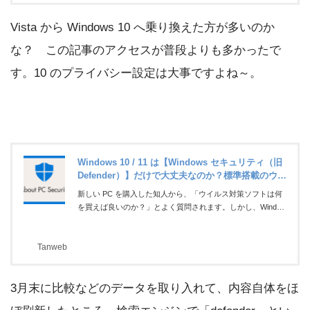
Vista から Windows 10 へ乗り換えた方が多いのか
な？ この記事のアクセスが普段よりも多かったで
す。10 のプライバシー設定は大事ですよね～。
Windows 10 / 11 は【Windows セキュリティ（旧
Defender）】だけで大丈夫なのか？標準搭載のウイ
ルス対...
新しい PC を購入した知人から、「ウイルス対策ソフトは何
を買えば良いのか？」とよく質問されます。しかし、Window
s 10 と Windows 11 には、はじめから「Windows Defender」
というウイルス対策ソフトが搭載されています。PC の使い
Tanweb
方によっては、この Windows Defender だけで十分に安全を
確保できます。今回は、「どのようなユーザーなら Windows
Defender で大丈夫なのか？ 逆に、市販のウイルス対策ソフ
3月末に比較などのデータを取り入れて、内容自体をほ
トが必要なのはどのようなユーザーなのか？」というテーマ
でブログを書いてみます。Windows Defender と市販のセキ