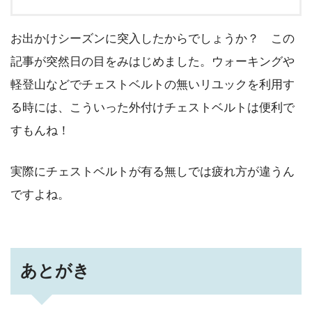
ら尚の事チェストベルトが欲しくなります。今回は「チェス
トベルが無いバックパック（リュック）に自分でチェストベ
お出かけシーズンに突入したからでしょうか？ この
ルトをつけてみた」をお送りします。チェストベルトが必要
な理由チェストベルトはバックパックの背負いベルトがずり
記事が突然日の目をみはじめました。ウォーキングや
下がるのを防...
軽登山などでチェストベルトの無いリユックを利用す
る時には、こういった外付けチェストベルトは便利で
すもんね！
実際にチェストベルトが有る無しでは疲れ方が違うん
ですよね。
あとがき