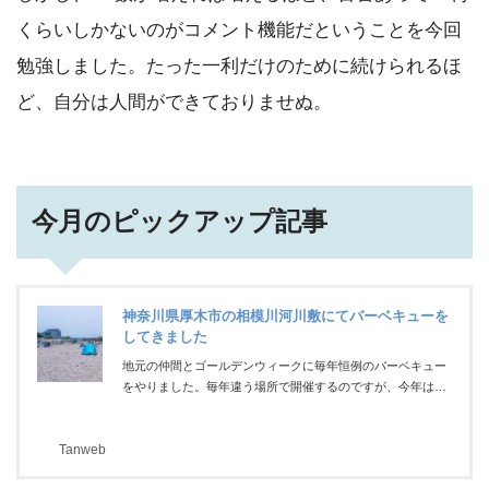
くらいしかないのがコメント機能だということを今回
勉強しました。たった一利だけのために続けられるほ
ど、自分は人間ができておりませぬ。
今月のピックアップ記事
神奈川県厚木市の相模川河川敷にてバーベキューを
してきました
地元の仲間とゴールデンウィークに毎年恒例のバーベキュー
をやりました。毎年違う場所で開催するのですが、今年は神
奈川県厚木市の相模川河川敷。朝から準備の人が行き交うバ
ーベキューシーズンの到来ですねっ！今回は「神奈川県厚木
Tanweb
市の相模川河川敷でのゴールデンウィークバーベキュー」に
ついてレポートしたいと思います。暦の上では6日は「立