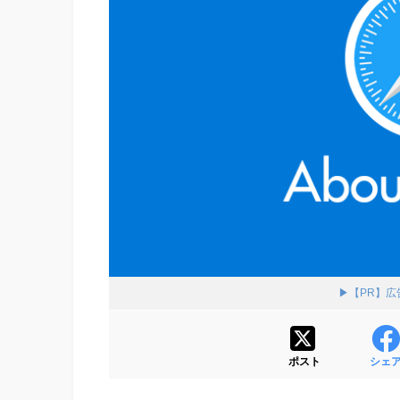
▶【PR】
ポスト
シェ