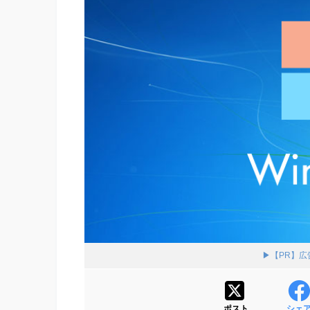
▶【PR】
ポスト
シェ