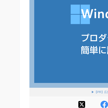
▶【PR】