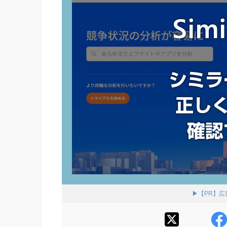
▶【PR】