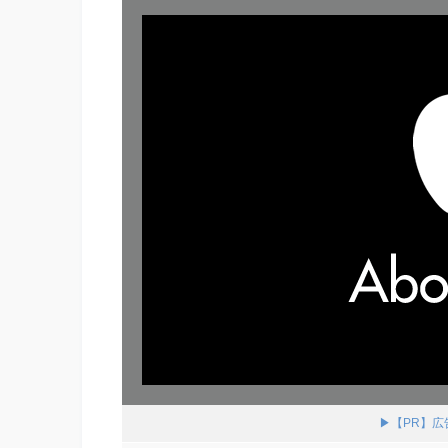
▶【PR】