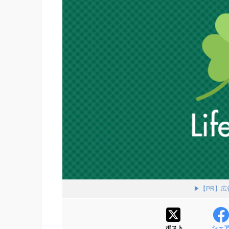
▶【PR】
ポスト
シェ