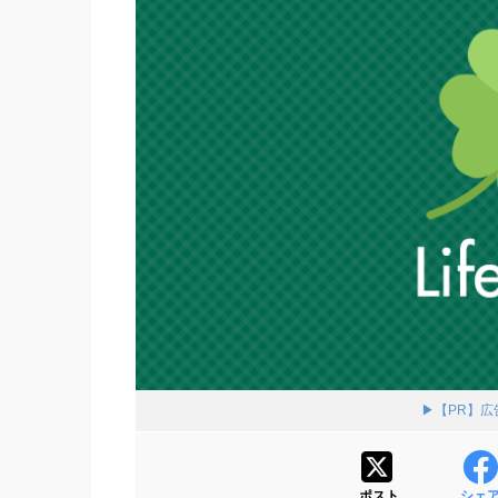
▶【PR】
ポスト
シェ