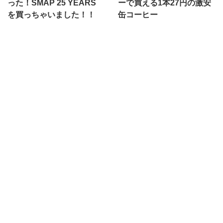
った！SMAP 25 YEARS
ーで買える1本27円の激安
を買っちゃいました！！
缶コーヒー