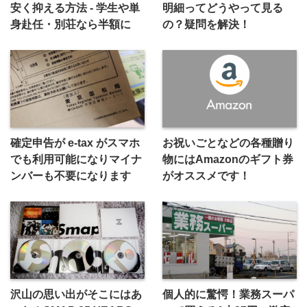
安く抑える方法 - 学生や単
明細ってどうやって見る
身赴任・別荘なら半額に
の？疑問を解決！
確定申告が e-tax がスマホ
お祝いごとなどの各種贈り
でも利用可能になりマイナ
物にはAmazonのギフト券
ンバーも不要になります
がオススメです！
沢山の思い出がそこにはあ
個人的に驚愕！業務スーパ