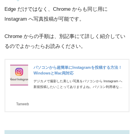
Edge だけではなく、Chrome からも同じ用に
Instagram へ写真投稿が可能です。
Chrome からの手順は、別記事にて詳しく紹介してい
るのでよかったらお読みください。
パソコンから超簡単にInstagramを投稿する方法！
WindowsとMac両対応
デジカメで撮影した美しい写真をパソコンから Instagram へ
新規投稿したいことってありますよね。パソコン利用者なら
なおさらだと思います。やっぱり、キャプションやハッシュ
タグはキーボードで入力したいですよね・・・。パソコンか
Tanweb
ら Instagram への写真投稿を行うには、ここ最近まで、とて
も使い勝手の悪いサードパーティ製のフリーソフトなどで投
稿するしかありませんでした。しかし、最近ではパソコンブ
ラウザの Instagram から写真も動画も複数写真だって簡単に
新規投稿できるようになっています。今回は 「ブラウザさ
えあれば...