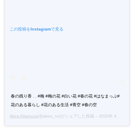
この投稿をInstagramで見る
春の残り香 . . #梅 #梅の花 #白い花 #春の花 #はなまっぷ#
花のある暮らし #花のある生活 #青空 #春の空
Akira Kitamura
(@akira_nv)がシェアした投稿 –
2020年 4月月26日午前1時13分PDT