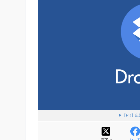
▶【PR】
ポスト
シェ