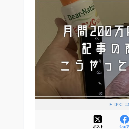
▶【PR】
ポスト
シェ