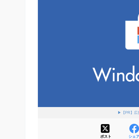
▶【PR】
ポスト
シェ