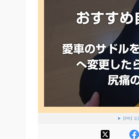
▶【PR】