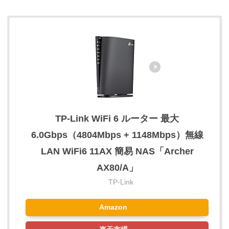
TP-Link WiFi 6 ルーター 最大
6.0Gbps（4804Mbps + 1148Mbps）無線
LAN WiFi6 11AX 簡易 NAS「Archer
AX80/A」
TP-Link
Amazon