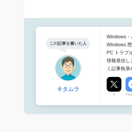
Windo
この記事を書いた人
Windows
PC トラ
情報発信し
く記事執筆
キタムラ
X
Fac